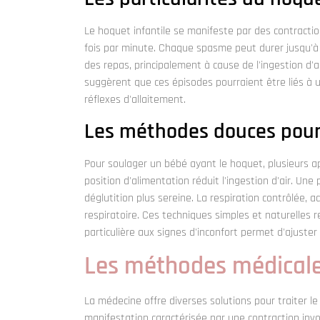
Le hoquet infantile se manifeste par des contracti
fois par minute. Chaque spasme peut durer jusqu'à 
des repas, principalement à cause de l'ingestion d'a
suggèrent que ces épisodes pourraient être liés à u
réflexes d'allaitement.
Les méthodes douces pour
Pour soulager un bébé ayant le hoquet, plusieurs ap
position d'alimentation réduit l'ingestion d'air. Un
déglutition plus sereine. La respiration contrôlée, 
respiratoire. Ces techniques simples et naturelles 
particulière aux signes d'inconfort permet d'ajuste
Les méthodes médicales
La médecine offre diverses solutions pour traiter l
manifestation caractérisée par une contraction inv