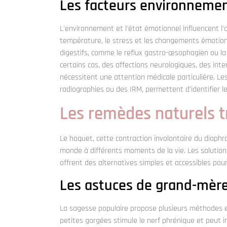
Les facteurs environneme
L'environnement et l'état émotionnel influencent l'
température, le stress et les changements émotion
digestifs, comme le reflux gastro-œsophagien ou la
certains cas, des affections neurologiques, des int
nécessitent une attention médicale particulière. L
radiographies ou des IRM, permettent d'identifier l
Les remèdes naturels t
Le hoquet, cette contraction involontaire du diaphr
monde à différents moments de la vie. Les solution
offrent des alternatives simples et accessibles po
Les astuces de grand-mèr
La sagesse populaire propose plusieurs méthodes ef
petites gorgées stimule le nerf phrénique et peut 