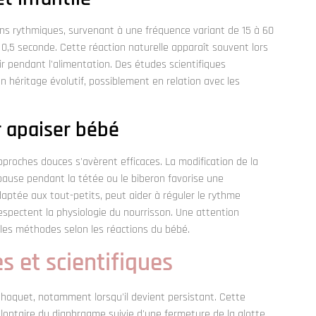
ons rythmiques, survenant à une fréquence variant de 15 à 60
0,5 seconde. Cette réaction naturelle apparaît souvent lors
ir pendant l'alimentation. Des études scientifiques
n héritage évolutif, possiblement en relation avec les
 apaiser bébé
proches douces s'avèrent efficaces. La modification de la
e pause pendant la tétée ou le biberon favorise une
adaptée aux tout-petits, peut aider à réguler le rythme
respectent la physiologie du nourrisson. Une attention
r les méthodes selon les réactions du bébé.
 et scientifiques
e hoquet, notamment lorsqu'il devient persistant. Cette
olontaire du diaphragme suivie d'une fermeture de la glotte