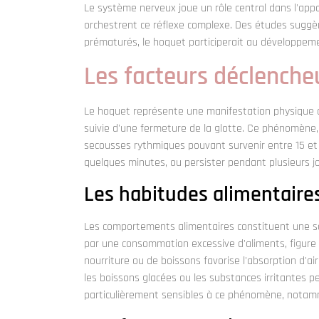
Le système nerveux joue un rôle central dans l'appa
orchestrent ce réflexe complexe. Des études suggè
prématurés, le hoquet participerait au développemen
Les facteurs déclenche
Le hoquet représente une manifestation physique c
suivie d'une fermeture de la glotte. Ce phénomène,
secousses rythmiques pouvant survenir entre 15 et 
quelques minutes, ou persister pendant plusieurs jo
Les habitudes alimentaires
Les comportements alimentaires constituent une so
par une consommation excessive d'aliments, figure p
nourriture ou de boissons favorise l'absorption d'air
les boissons glacées ou les substances irritantes p
particulièrement sensibles à ce phénomène, notamm