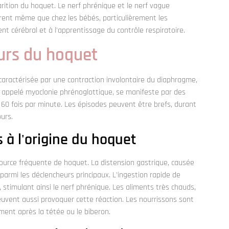
rition du hoquet. Le nerf phrénique et le nerf vague
rent même que chez les bébés, particulièrement les
t cérébral et à l'apprentissage du contrôle respiratoire.
urs du hoquet
aractérisée par une contraction involontaire du diaphragme,
 appelé myoclonie phrénoglottique, se manifeste par des
60 fois par minute. Les épisodes peuvent être brefs, durant
urs.
 à l'origine du hoquet
urce fréquente de hoquet. La distension gastrique, causée
armi les déclencheurs principaux. L'ingestion rapide de
, stimulant ainsi le nerf phrénique. Les aliments très chauds,
euvent aussi provoquer cette réaction. Les nourrissons sont
ent après la tétée ou le biberon.