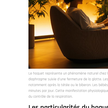
Le hoquet représente un phénomène naturel chez les
diaphragme suivie d'une fermeture de la glotte. L
notamment après la tétée ou le biberon. Les bébés
minutes par jour. Cette manifestation physiologiqu
du contrôle de la respiration.
Les particularités du hoque