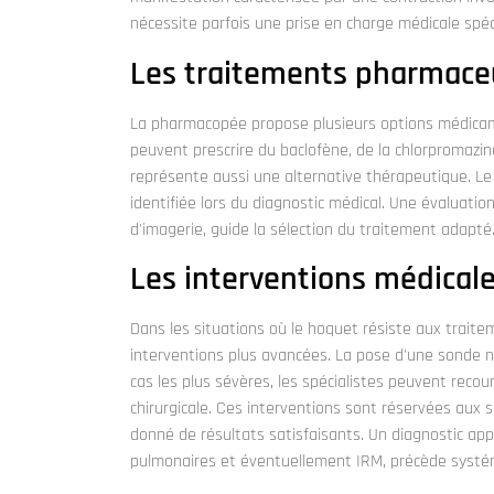
nécessite parfois une prise en charge médicale spéci
Les traitements pharmace
La pharmacopée propose plusieurs options médicam
peuvent prescrire du baclofène, de la chlorpromazi
représente aussi une alternative thérapeutique. L
identifiée lors du diagnostic médical. Une évaluat
d'imagerie, guide la sélection du traitement adapté
Les interventions médicale
Dans les situations où le hoquet résiste aux trait
interventions plus avancées. La pose d'une sonde n
cas les plus sévères, les spécialistes peuvent reco
chirurgicale. Ces interventions sont réservées aux 
donné de résultats satisfaisants. Un diagnostic ap
pulmonaires et éventuellement IRM, précède systé