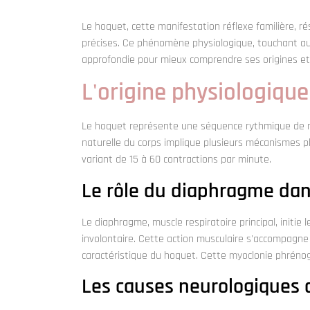
Le hoquet, cette manifestation réflexe familière, r
précises. Ce phénomène physiologique, touchant aus
approfondie pour mieux comprendre ses origines e
L'origine physiologiqu
Le hoquet représente une séquence rythmique de m
naturelle du corps implique plusieurs mécanismes 
variant de 15 à 60 contractions par minute.
Le rôle du diaphragme dan
Le diaphragme, muscle respiratoire principal, initi
involontaire. Cette action musculaire s'accompagne
caractéristique du hoquet. Cette myoclonie phrénogl
Les causes neurologique