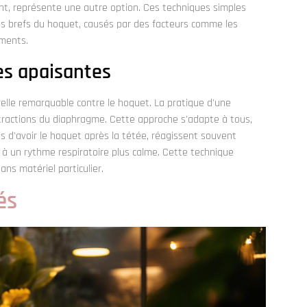
ent, représente une autre option. Ces techniques simples
es brefs du hoquet, causés par des facteurs comme les
iments.
es apaisantes
elle remarquable contre le hoquet. La pratique d'une
ntractions du diaphragme. Cette approche s'adapte à tous,
s d'avoir le hoquet après la tétée, réagissent souvent
 à un rythme respiratoire plus calme. Cette technique
ans matériel particulier.
és