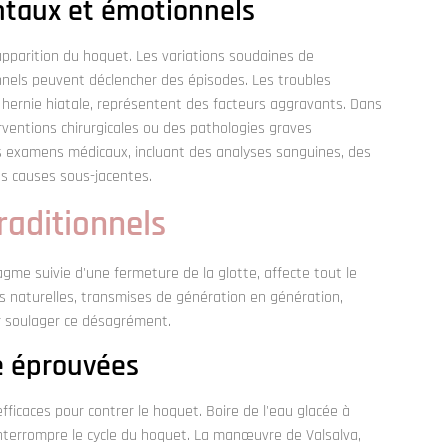
ntaux et émotionnels
apparition du hoquet. Les variations soudaines de
nels peuvent déclencher des épisodes. Les troubles
 hernie hiatale, représentent des facteurs aggravants. Dans
erventions chirurgicales ou des pathologies graves
es examens médicaux, incluant des analyses sanguines, des
es causes sous-jacentes.
raditionnels
agme suivie d'une fermeture de la glotte, affecte tout le
s naturelles, transmises de génération en génération,
ur soulager ce désagrément.
e éprouvées
ficaces pour contrer le hoquet. Boire de l'eau glacée à
interrompre le cycle du hoquet. La manœuvre de Valsalva,