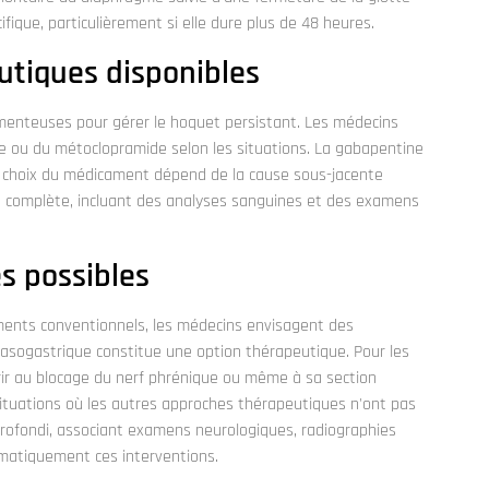
fique, particulièrement si elle dure plus de 48 heures.
utiques disponibles
enteuses pour gérer le hoquet persistant. Les médecins
ne ou du métoclopramide selon les situations. La gabapentine
e choix du médicament dépend de la cause sous-jacente
ion complète, incluant des analyses sanguines et des examens
.
s possibles
ements conventionnels, les médecins envisagent des
asogastrique constitue une option thérapeutique. Pour les
urir au blocage du nerf phrénique ou même à sa section
situations où les autres approches thérapeutiques n'ont pas
profondi, associant examens neurologiques, radiographies
matiquement ces interventions.