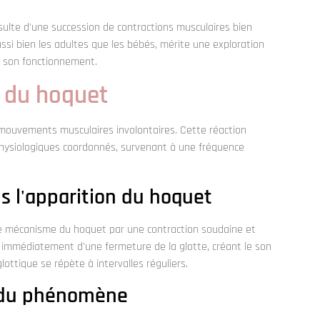
ésulte d'une succession de contractions musculaires bien
si bien les adultes que les bébés, mérite une exploration
t son fonctionnement.
e du hoquet
ouvements musculaires involontaires. Cette réaction
physiologiques coordonnés, survenant à une fréquence
s l'apparition du hoquet
e le mécanisme du hoquet par une contraction soudaine et
 immédiatement d'une fermeture de la glotte, créant le son
ottique se répète à intervalles réguliers.
s du phénomène