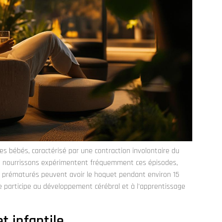
 bébés, caractérisé par une contraction involontaire du
es nourrissons expérimentent fréquemment ces épisodes,
 prématurés peuvent avoir le hoquet pendant environ 15
e participe au développement cérébral et à l'apprentissage
t infantile