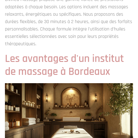
adaptées à chaque besoin. Les options incluent des massages
relaxants, énergétiques ou spécifiques. Nous proposons des
durées flexibles, de 30 minutes à 2 heures, ainsi que des forfaits
personnalisables. Chaque formule intègre l'utilisation d'huiles
essentielles sélectionnées avec soin pour leurs propriétés
thérapeutiques.
Les avantages d'un institut
de massage à Bordeaux